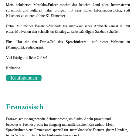
Mein bebilderter Marokko-Führer möchte das beliebte Land allen Interessierten
sprachlich und kulturell näher bringen, mit sehr hoher Informationsdichte, statt
Klischees zu zitieren (ohne KI-Elemente).
Extra: Mit meiner Baustein-Methode für marokkanisches Arabisch kannst du mit
etwas Motivation den schnellsten Einstieg zu selbstständigem Satzbau schaffen.
Plus: Hör dir den Darija-Teil des Sprachführers auf dieser Webseite an
(Menüpunkt: audiodarija).
Viel Erfolg und liebe Grüße!
Katharina
Kaufoptionen
Französisch
Französisch ist angewandte Schriftsprache, im Stadtbild sehr präsent und
beliebteste Fremdsprache im Umgang mit ausländischen Reisenden. Mein
Sprachführer bietet Französisch speziell für marokkanische Themen (beim Handeln,
in der Wüste, zu Besuch bei Einheimischen u.v.m.).